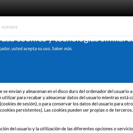
SOPORTE
 usa cookies y tecnologías similare
gador, usted acepta su uso.
Saber más
 se envían y almacenan en el disco duro del ordenador del usuario 
utilizar para recabar y almacenar datos del usuario mientras está co
(cookies de sesión), o para conservar los datos del usuario para otro
cookies persistentes). Las cookies pueden ser propias o de terceros.
ción del usuario y la utilización de las diferentes opciones o servici