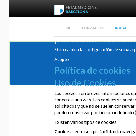
HOME
FORMACIÓN
INATAL
¡Atención! Este sitio
Si no cambia la configuración de su nave
Acepto
Política de cookies
Uso de Cookies
Las cookies son breves informaciones que
conecta a una web. Las cookies se pueden 
solicitados y que no se suelen conservar 
pueden conservar por tiempo indefinido (
Existen varios tipos de cookies:
Cookies técnicas
que facilitan la navega