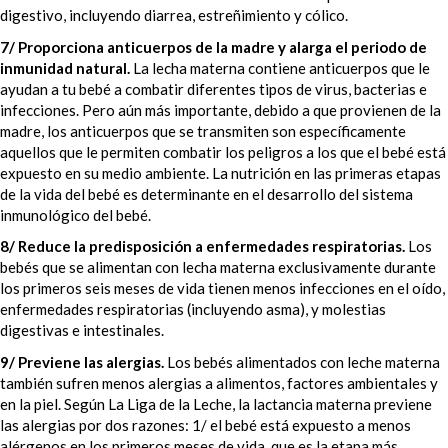
digestivo, incluyendo diarrea, estreñimiento y cólico.
7/ Proporciona anticuerpos de la madre y alarga el periodo de
inmunidad natural.
La lecha materna contiene anticuerpos que le
ayudan a tu bebé a combatir diferentes tipos de virus, bacterias e
infecciones. Pero aún más importante, debido a que provienen de la
madre, los anticuerpos que se transmiten son específicamente
aquellos que le permiten combatir los peligros a los que el bebé está
expuesto en su medio ambiente. La nutrición en las primeras etapas
de la vida del bebé es determinante en el desarrollo del sistema
inmunológico del bebé.
8/ Reduce la predisposición a enfermedades respiratorias.
Los
bebés que se alimentan con lecha materna exclusivamente durante
los primeros seis meses de vida tienen menos infecciones en el oído,
enfermedades respiratorias (incluyendo asma), y molestias
digestivas e intestinales.
9/ Previene las alergias.
Los bebés alimentados con leche materna
también sufren menos alergias a alimentos, factores ambientales y
en la piel. Según La Liga de la Leche, la lactancia materna previene
las alergias por dos razones: 1/ el bebé está expuesto a menos
alérgenos en los primeros meses de vida, que es la etapa más