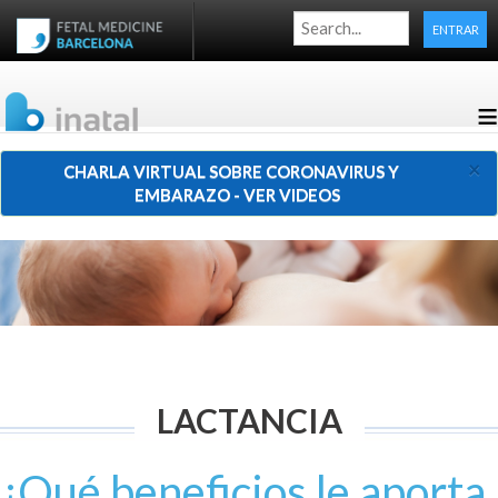
ENTRAR
≡
×
CHARLA VIRTUAL SOBRE CORONAVIRUS Y
EMBARAZO - VER VIDEOS
LACTANCIA
¿Qué beneficios le aporta