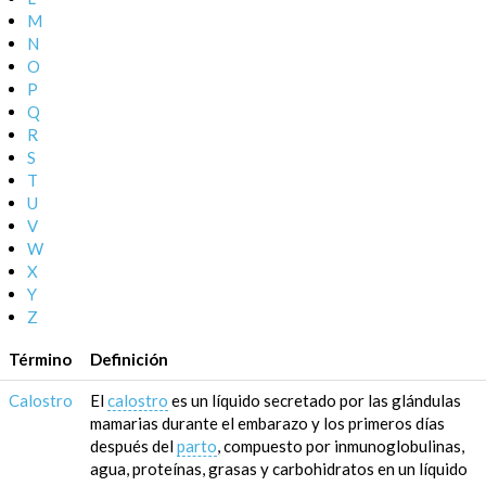
M
N
O
P
Q
R
S
T
U
V
W
X
Y
Z
Término
Definición
Calostro
El
calostro
es un líquido secretado por las glándulas
mamarias durante el embarazo y los primeros días
después del
parto
, compuesto por inmunoglobulinas,
agua, proteínas, grasas y carbohidratos en un líquido