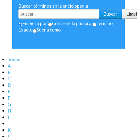
Buscar términos en la enciclopedia
Empieza por
Contiene la palabra
Término
Exacto
Suena como
Todos
A
B
C
D
E
F
G
H
I
J
K
L