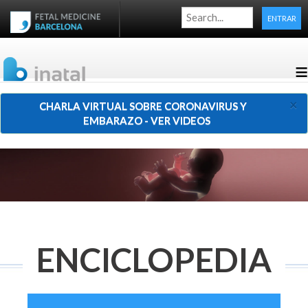
ENTRAR
≡
×
CHARLA VIRTUAL SOBRE CORONAVIRUS Y
EMBARAZO - VER VIDEOS
ENCICLOPEDIA