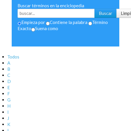
Buscar términos en la enciclopedia
Empieza por
Contiene la palabra
Término
Exacto
Suena como
Todos
A
B
C
D
E
F
G
H
I
J
K
L