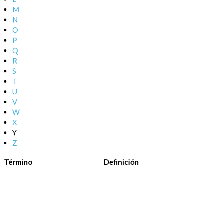
M
N
O
P
Q
R
S
T
U
V
W
X
Y
Z
Término
Definición