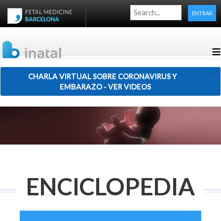
ENTRAR
≡
×
CHARLA VIRTUAL SOBRE CORONAVIRUS Y
EMBARAZO - VER VIDEOS
ENCICLOPEDIA