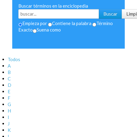
Buscar términos en la enciclopedia
Empieza por
Contiene la palabra
Término
Exacto
Suena como
Todos
A
B
C
D
E
F
G
H
I
J
K
L