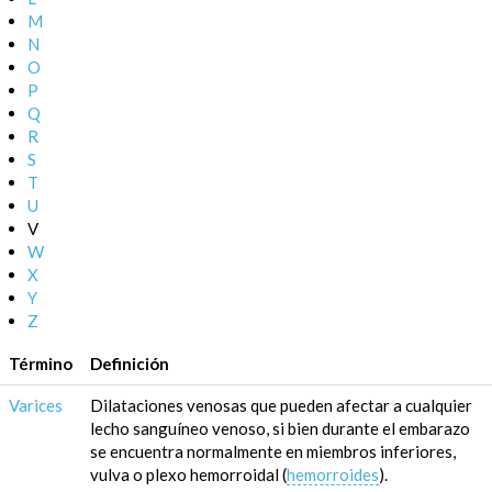
M
N
O
P
Q
R
S
T
U
V
W
X
Y
Z
Término
Definición
Varices
Dilataciones venosas que pueden afectar a cualquier
lecho sanguíneo venoso, si bien durante el embarazo
se encuentra normalmente en miembros inferiores,
vulva o plexo hemorroidal (
hemorroides
).