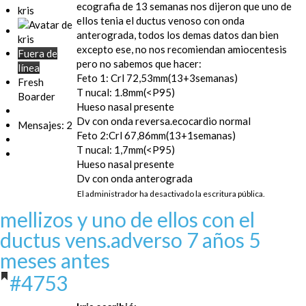
ecografia de 13 semanas nos dijeron que uno de
kris
ellos tenia el ductus venoso con onda
anterograda, todos los demas datos dan bien
excepto ese, no nos recomiendan amiocentesis
Fuera de
pero no sabemos que hacer:
línea
Feto 1: Crl 72,53mm(13+3semanas)
Fresh
T nucal: 1.8mm(<P95)
Boarder
Hueso nasal presente
Dv con onda reversa.ecocardio normal
Mensajes: 2
Feto 2:Crl 67,86mm(13+1semanas)
T nucal: 1,7mm(<P95)
Hueso nasal presente
Dv con onda anterograda
El administrador ha desactivado la escritura pública.
mellizos y uno de ellos con el
ductus vens.adverso
7 años 5
meses antes
#4753