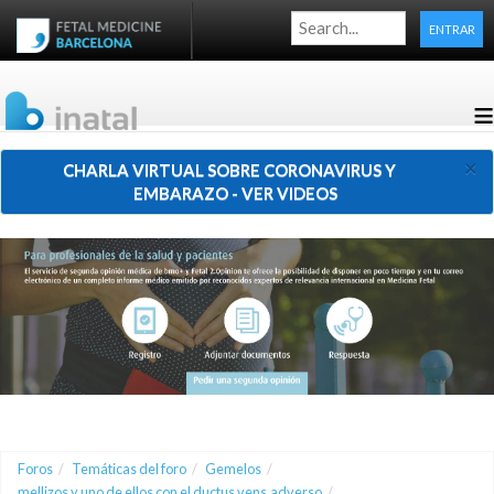
ENTRAR
≡
×
CHARLA VIRTUAL SOBRE CORONAVIRUS Y
EMBARAZO - VER VIDEOS
Foros
/
Temáticas del foro
/
Gemelos
/
mellizos y uno de ellos con el ductus vens.adverso
/