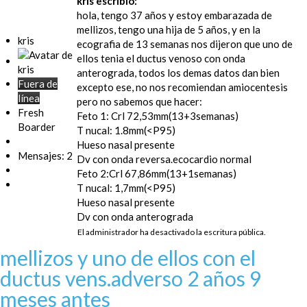
kris escribió:
hola, tengo 37 años y estoy embarazada de
mellizos, tengo una hija de 5 años, y en la
kris
ecografia de 13 semanas nos dijeron que uno de
ellos tenia el ductus venoso con onda
anterograda, todos los demas datos dan bien
Fuera de
excepto ese, no nos recomiendan amiocentesis
línea
pero no sabemos que hacer:
Fresh
Feto 1: Crl 72,53mm(13+3semanas)
Boarder
T nucal: 1.8mm(<P95)
Hueso nasal presente
Mensajes: 2
Dv con onda reversa.ecocardio normal
Feto 2:Crl 67,86mm(13+1semanas)
T nucal: 1,7mm(<P95)
Hueso nasal presente
Dv con onda anterograda
El administrador ha desactivado la escritura pública.
mellizos y uno de ellos con el
ductus vens.adverso
2 años 9
meses antes