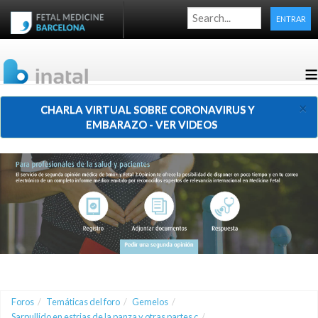
ENTRAR
≡
×
CHARLA VIRTUAL SOBRE CORONAVIRUS Y
EMBARAZO - VER VIDEOS
Foros
/
Temáticas del foro
/
Gemelos
/
Sarpullido en estrias de la panza y otras partes c
/