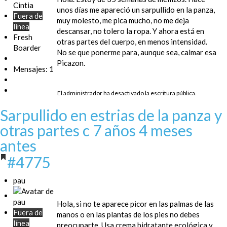
unos días me apareció un sarpullido en la panza,
Fuera de
muy molesto, me pica mucho, no me deja
línea
descansar, no tolero la ropa. Y ahora está en
Fresh
otras partes del cuerpo, en menos intensidad.
Boarder
No se que ponerme para, aunque sea, calmar esa
Picazon.
Mensajes: 1
El administrador ha desactivado la escritura pública.
Sarpullido en estrias de la panza y
otras partes c
7 años 4 meses
antes
#4775
pau
Hola, si no te aparece picor en las palmas de las
Fuera de
manos o en las plantas de los pies no debes
línea
preocuparte. Usa crema hidratante ecológica y