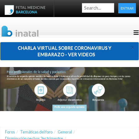
ENTRAR
≡
×
CHARLA VIRTUAL SOBRE CORONAVIRUS Y
EMBARAZO - VER VIDEOS
Foros
/
Temáticas del foro
/
General
/
Disminución pechos 3er trimestre
/