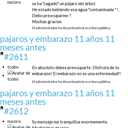
se ha "cagado" un pájaro del árbol.
He estado bebiendo esa agua "contaminada " !.
Debo preocuparme ?
Muchas gracias
El administrador ha desactivado la escritura pública.
pajaros y embarazo
11 años 11
meses antes
#2611
tcobo
En absoluto debes preocuparte. Disfruta de tu
embarazo! El embarazo no es una enfermedad!!
El administrador ha desactivado la escritura pública.
pajaros y embarazo
11 años 11
meses antes
#2612
nucoro
Su mensaje me tranquiliza enormemente.
Muchísimas gracias.