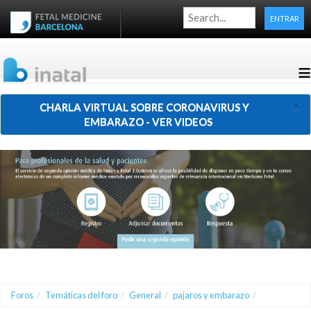
ENTRAR
≡
×
CHARLA VIRTUAL SOBRE CORONAVIRUS Y
EMBARAZO - VER VIDEOS
Foros
/
Temáticas del foro
/
General
/
pajaros y embarazo
/