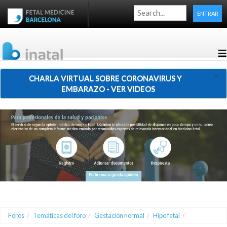
ENTRAR
≡
×
CHARLA VIRTUAL SOBRE CORONAVIRUS Y
EMBARAZO - VER VIDEOS
Foros
/
Temáticas del foro
/
Gestación normal
/
Hipo fetal
/