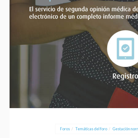
Foros
/
Temáticas del foro
/
Gestación nor