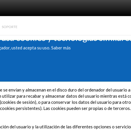
SOPORTE
 usa cookies y tecnologías similare
gador, usted acepta su uso.
Saber más
 se envían y almacenan en el disco duro del ordenador del usuario 
utilizar para recabar y almacenar datos del usuario mientras está co
(cookies de sesión), o para conservar los datos del usuario para otro
cookies persistentes). Las cookies pueden ser propias o de terceros.
ción del usuario y la utilización de las diferentes opciones o servici