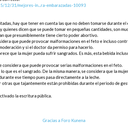
5/12/31/mejores-in...ra-embarazadas-10093
citadas, hay que tener en cuenta las que no deben tomarse durante e
ay quienes dicen que se puede tomar en pequeñas cantidades, son mu
an que presumiblemente tiene cierto poder abortivo.
sidera que puede provocar malformaciones en el feto e incluso contra
 moderación y si el doctor da permiso para hacerlo.
orece que la mujer pueda sufrir sangrados. Es más, esta bebida inclus
e considera que puede provocar serias malformaciones en el feto.
 lo que es el sangrado. De la misma manera, se considera que la mujer
durante ese tiempo pues pasa directamente a la leche.
 otras que tajantemente están prohibidas durante el periodo de gestaci
tivado la escritura pública.
Gracias a
Foro Kunena