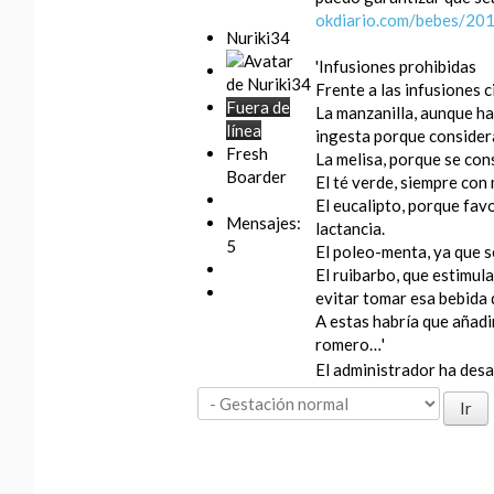
okdiario.com/bebes/201
Nuriki34
'Infusiones prohibidas
Frente a las infusiones 
Fuera de
La manzanilla, aunque h
línea
ingesta porque consider
Fresh
La melisa, porque se con
Boarder
El té verde, siempre con
El eucalipto, porque fav
Mensajes:
lactancia.
5
El poleo-menta, ya que s
El ruibarbo, que estimula
evitar tomar esa bebida 
A estas habría que añadir
romero…'
El administrador ha desac