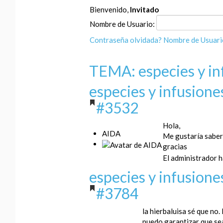
Bienvenido,
Invitado
Nombre de Usuario:
Contraseña olvidada?
Nombre de Usuari
TEMA: especies y in
especies y infusion
#3532
Hola,
AIDA
Me gustaría saber
gracias
El administrador h
especies y infusion
#3784
la hierbaluisa sé que no.
puedo garantizar que se