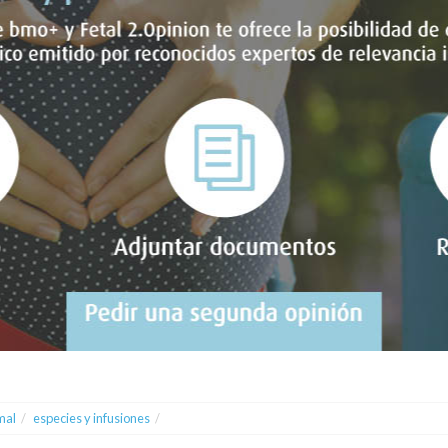
mal
/
especies y infusiones
/