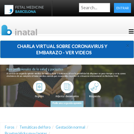
ENTRAR
≡
×
CHARLA VIRTUAL SOBRE CORONAVIRUS Y
EMBARAZO - VER VIDEOS
Foros
/
Temáticas del foro
/
Gestación normal
/
Braxton Hicks muy largas
/