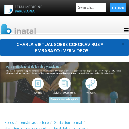
ENTRAR
≡
×
CHARLA VIRTUAL SOBRE CORONAVIRUS Y
EMBARAZO - VER VIDEOS
Foros
/
Temáticas del foro
/
Gestación normal
/
Natación para embarazadas al final del embarazo?
/