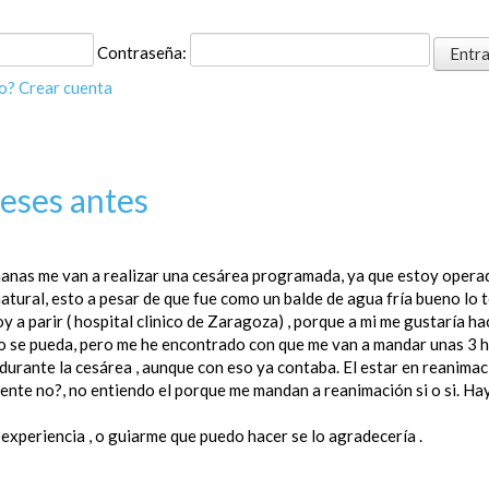
Contraseña:
o?
Crear cuenta
eses antes
anas me van a realizar una cesárea programada, ya que estoy operad
atural, esto a pesar de que fue como un balde de agua fría bueno lo 
 a parir ( hospital clinico de Zaragoza) , porque a mi me gustaría ha
o se pueda, pero me he encontrado con que me van a mandar unas 3 ho
durante la cesárea , aunque con eso ya contaba. El estar en reanimaci
iente no?, no entiendo el porque me mandan a reanimación si o si. H
 experiencia , o guiarme que puedo hacer se lo agradecería .