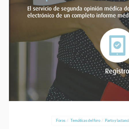
Foros
/
Temáticas del foro
/
Parto y lactanc