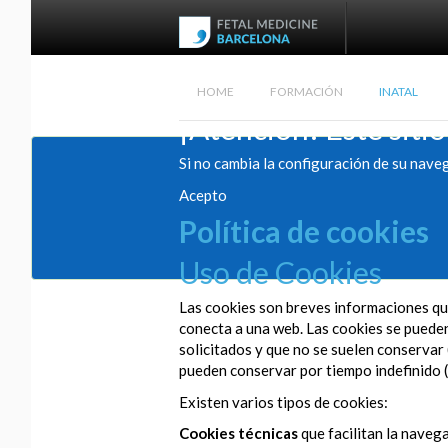
HOME
FORMACIÓN
INATAL
¡Atención! Este sitio
Si no cambia la configuración de su nave
Acepto
Política de cookies
Uso de Cookies
Las cookies son breves informaciones que
conecta a una web. Las cookies se pueden 
solicitados y que no se suelen conservar 
pueden conservar por tiempo indefinido (
Existen varios tipos de cookies:
Cookies técnicas
que facilitan la navega