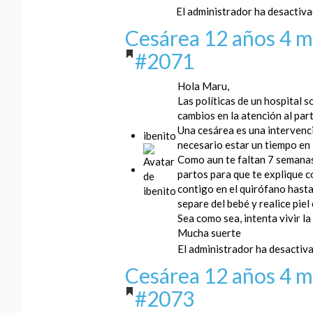
El administrador ha desactivad
Cesárea
12 años 4 m
#2071
Hola Maru,
Las políticas de un hospital s
cambios en la atención al par
Una cesárea es una intervenci
ibenito
necesario estar un tiempo en 
Como aun te faltan 7 semanas 
partos para que te explique c
contigo en el quirófano hasta 
separe del bebé y realice piel 
Sea como sea, intenta vivir l
Mucha suerte
El administrador ha desactiva
Cesárea
12 años 4 m
#2073