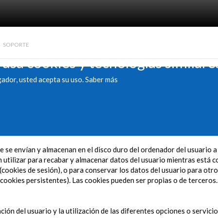
SOPORTE
 usa cookies y tecnologías similare
gador, usted acepta su uso.
Saber más
 se envían y almacenan en el disco duro del ordenador del usuario 
utilizar para recabar y almacenar datos del usuario mientras está co
(cookies de sesión), o para conservar los datos del usuario para otro
cookies persistentes). Las cookies pueden ser propias o de terceros.
ción del usuario y la utilización de las diferentes opciones o servici