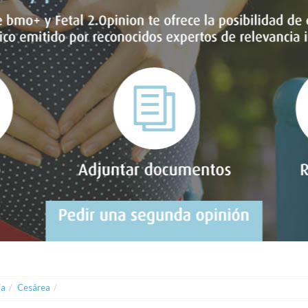
ia
/
Cesárea
/