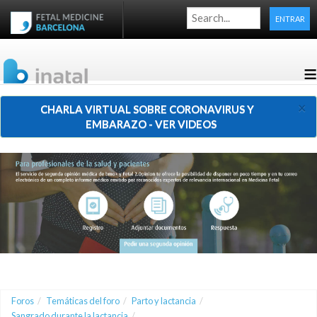
ENTRAR
≡
×
CHARLA VIRTUAL SOBRE CORONAVIRUS Y
EMBARAZO - VER VIDEOS
Foros
/
Temáticas del foro
/
Parto y lactancia
/
Sangrado durante la lactancia
/