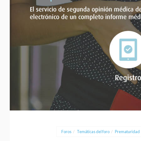
Foros
/
Temáticas del foro
/
Prematuridad