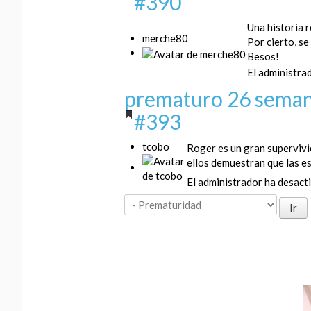
#390
Una historia 
merche80
Por cierto, se
Besos!
El administrad
prematuro 26 seman
#393
tcobo
Roger es un gran supervivi
ellos demuestran que las e
El administrador ha desacti