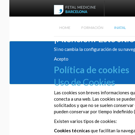
HOME
FORMACIÓN
INATAL
¡Atención! Este sitio
Si no cambia la configuración de su nave
Acepto
Política de cookies
Uso de Cookies
Las cookies son breves informaciones que
conecta a una web. Las cookies se pueden 
solicitados y que no se suelen conservar 
pueden conservar por tiempo indefinido (
Existen varios tipos de cookies:
Cookies técnicas
que facilitan la navega