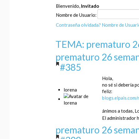
Bienvenido,
Invitado
Nombre de Usuario:
Contraseña olvidada?
Nombre de Usuari
TEMA: prematuro 26
prematuro 26 seman
#385
Hola,
no sé si debería 
lorena
feliz:
blogs.elpais.com
ánimos a todas, L
El administrador h
prematuro 26 seman