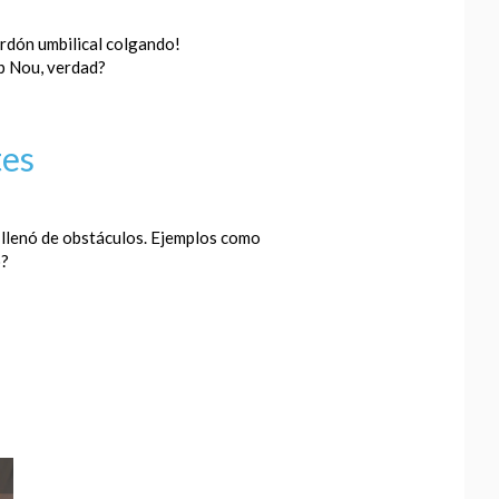
rdón umbilical colgando!
amp Nou, verdad?
tes
 llenó de obstáculos. Ejemplos como
o?