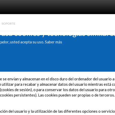
SOPORTE
 usa cookies y tecnologías similare
gador, usted acepta su uso.
Saber más
 se envían y almacenan en el disco duro del ordenador del usuario 
utilizar para recabar y almacenar datos del usuario mientras está co
(cookies de sesión), o para conservar los datos del usuario para otro
cookies persistentes). Las cookies pueden ser propias o de terceros.
ción del usuario y la utilización de las diferentes opciones o servici