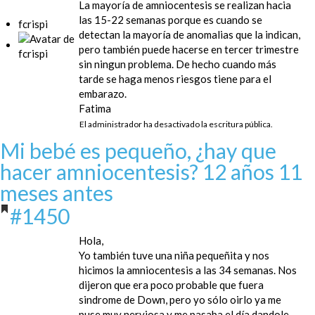
La mayoría de amniocentesis se realizan hacia
las 15-22 semanas porque es cuando se
fcrispi
detectan la mayoría de anomalias que la indican,
pero también puede hacerse en tercer trimestre
sin ningun problema. De hecho cuando más
tarde se haga menos riesgos tiene para el
embarazo.
Fatima
El administrador ha desactivado la escritura pública.
Mi bebé es pequeño, ¿hay que
hacer amniocentesis?
12 años 11
meses antes
#1450
Hola,
Yo también tuve una niña pequeñita y nos
hicimos la amniocentesis a las 34 semanas. Nos
dijeron que era poco probable que fuera
sindrome de Down, pero yo sólo oirlo ya me
puse muy nerviosa y me pasaba el día dandole