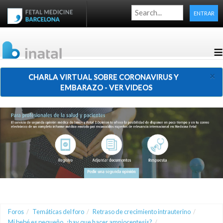
ENTRAR
≡
×
CHARLA VIRTUAL SOBRE CORONAVIRUS Y
EMBARAZO - VER VIDEOS
Foros
/
Temáticas del foro
/
Retraso de crecimiento intrauterino
/
Mi bebé es pequeño, ¿hay que hacer amniocentesis?
/