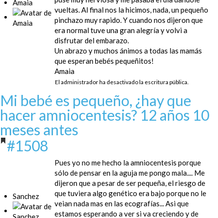
Amaia
vueltas. Al final nos la hicimos, nada, un pequeño
pinchazo muy rapido. Y cuando nos dijeron que
era normal tuve una gran alegría y volvi a
disfrutar del embarazo.
Un abrazo y muchos ánimos a todas las mamás
que esperan bebés pequeñitos!
Amaia
El administrador ha desactivado la escritura pública.
Mi bebé es pequeño, ¿hay que
hacer amniocentesis?
12 años 10
meses antes
#1508
Pues yo no me hecho la amniocentesis porque
sólo de pensar en la aguja me pongo mala.... Me
dijeron que a pesar de ser pequeña, el riesgo de
que tuviera algo genético era bajo porque no le
Sanchez
veian nada mas en las ecografías... Asi que
estamos esperando a ver si va creciendo y de