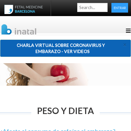
ENTRAR
≡
×
CHARLA VIRTUAL SOBRE CORONAVIRUS Y
EMBARAZO - VER VIDEOS
PESO Y DIETA
¿Afecta el consumo de cafeína al embarazo?