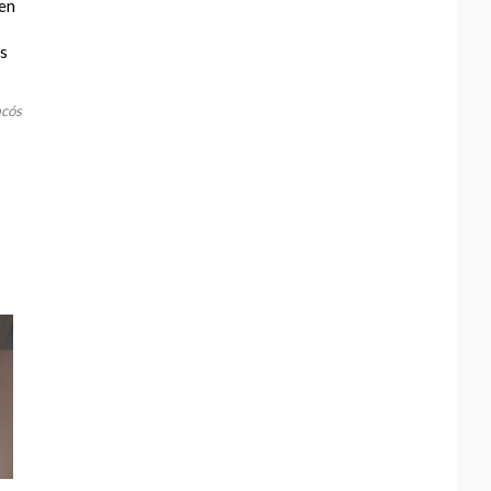
men
os
acós