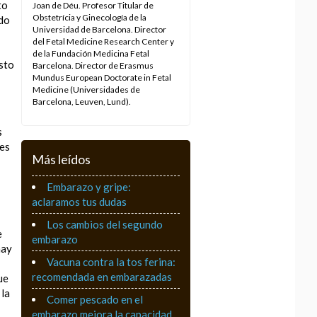
to
Joan de Déu. Profesor Titular de
Obstetrícia y Ginecología de la
ado
Universidad de Barcelona. Director
del Fetal Medicine Research Center y
de la Fundación Medicina Fetal
Esto
Barcelona. Director de Erasmus
Mundus European Doctorate in Fetal
Medicine (Universidades de
Barcelona, Leuven, Lund).
s
les
Más leídos
Embarazo y gripe:
aclaramos tus dudas
Los cambios del segundo
e
embarazo
hay
Vacuna contra la tos ferina:
recomendada en embarazadas
ue
 la
Comer pescado en el
embarazo mejora la capacidad