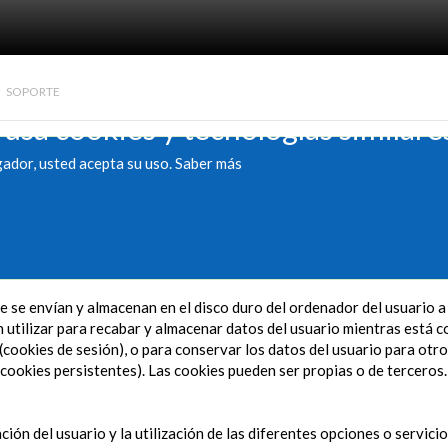
SOPORTE
 usa cookies y tecnologías similare
gador, usted acepta su uso.
Saber más
 se envían y almacenan en el disco duro del ordenador del usuario 
utilizar para recabar y almacenar datos del usuario mientras está co
(cookies de sesión), o para conservar los datos del usuario para otro
cookies persistentes). Las cookies pueden ser propias o de terceros.
ción del usuario y la utilización de las diferentes opciones o servici