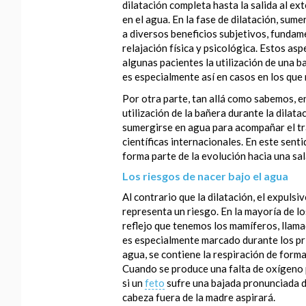
dilatación completa hasta la salida al ext
en el agua. En la fase de dilatación, su
a diversos beneficios subjetivos, fundam
relajación física y psicológica. Estos as
algunas pacientes la utilización de una 
es especialmente así en casos en los que n
Por otra parte, tan allá como sabemos, e
utilización de la bañera durante la dilata
sumergirse en agua para acompañar el tr
científicas internacionales. En este sent
forma parte de la evolución hacia una sa
Los riesgos de nacer bajo el agua
Al contrario que la dilatación, el expulsi
representa un riesgo. En la mayoría de los
reflejo que tenemos los mamíferos, llam
es especialmente marcado durante los pri
agua, se contiene la respiración de form
Cuando se produce una falta de oxígeno p
si un
feto
sufre una bajada pronunciada de
cabeza fuera de la madre aspirará.