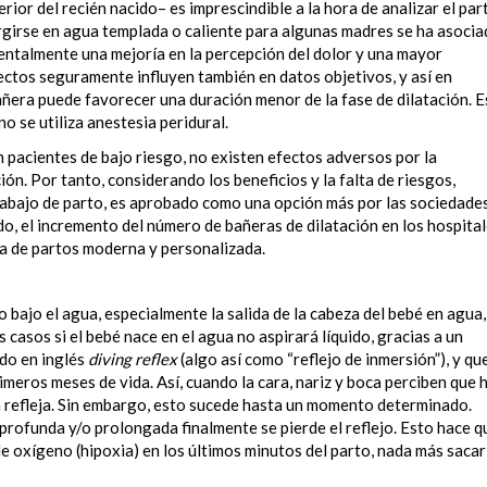
erior del recién nacido– es imprescindible a la hora de analizar el par
mergirse en agua templada o caliente para algunas madres se ha asoci
entalmente una mejoría en la percepción del dolor y una mayor
pectos seguramente influyen también en datos objetivos, y así en
bañera puede favorecer una duración menor de la fase de dilatación. 
o se utiliza anestesia peridural.
n pacientes de bajo riesgo, no existen efectos adversos por la
ción. Por tanto, considerando los beneficios y la falta de riesgos,
abajo de parto, es aprobado como una opción más por las sociedade
ido, el incremento del número de bañeras de dilatación en los hospita
la de partos moderna y personalizada.
vo bajo el agua, especialmente la salida de la cabeza del bebé en agua,
 casos si el bebé nace en el agua no aspirará líquido, gracias a un
ado en inglés
diving reflex
(algo así como “reflejo de inmersión”), y qu
meros meses de vida. Así, cuando la cara, nariz y boca perciben que 
a refleja. Sin embargo, esto sucede hasta un momento determinado.
rofunda y/o prolongada finalmente se pierde el reflejo. Esto hace q
 oxígeno (hipoxia) en los últimos minutos del parto, nada más sacar