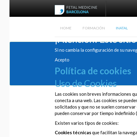
HOME
FORMACIÓN
INATAL
¡Atención! Este sitio
Si no cambia la configuración de su nave
Acepto
Política de cookies
Uso de Cookies
Las cookies son breves informaciones que
conecta a una web. Las cookies se pueden 
solicitados y que no se suelen conservar 
pueden conservar por tiempo indefinido (
Existen varios tipos de cookies:
Cookies técnicas
que facilitan la navega