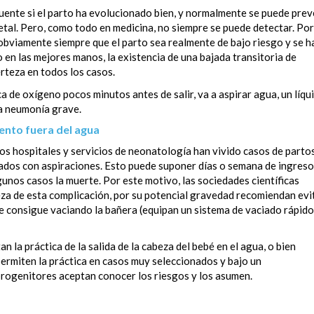
uente si el parto ha evolucionado bien, y normalmente se puede prev
fetal. Pero, como todo en medicina, no siempre se puede detectar. Por
 (obviamente siempre que el parto sea realmente de bajo riesgo y se 
en las mejores manos, la existencia de una bajada transitoria de
rteza en todos los casos.
ca de oxígeno pocos minutos antes de salir, va a aspirar agua, un líqu
a neumonía grave.
nto fuera del agua
los hospitales y servicios de neonatología han vivido casos de parto
icados con aspiraciones. Esto puede suponer días o semana de ingreso
gunos casos la muerte. Por este motivo, las sociedades científicas
reza de esta complicación, por su potencial gravedad recomiendan evi
 se consigue vaciando la bañera (equipan un sistema de vaciado rápido
n la práctica de la salida de la cabeza del bebé en el agua, o bien
permiten la práctica en casos muy seleccionados y bajo un
progenitores aceptan conocer los riesgos y los asumen.