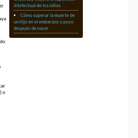
intelectual de los niños
er
Cómo superar la muerte de
haya
un hijo en el embarazo o poco
después de nacer
ido
s
tar
) o