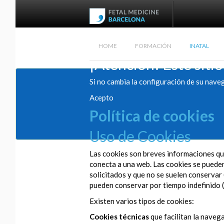
HOME
FORMACIÓN
INATAL
¡Atención! Este sitio
Si no cambia la configuración de su nave
Acepto
Política de cookies
Uso de Cookies
Las cookies son breves informaciones que
conecta a una web. Las cookies se pueden 
solicitados y que no se suelen conservar 
pueden conservar por tiempo indefinido (
Existen varios tipos de cookies:
Cookies técnicas
que facilitan la navega