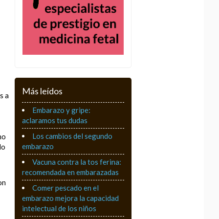
Más leídos
s a
Embarazo y gripe:
aclaramos tus dudas
Los cambios del segundo
mo
embarazo
lo
Vacuna contra la tos ferina:
recomendada en embarazadas
on
Comer pescado en el
embarazo mejora la capacidad
intelectual de los niños