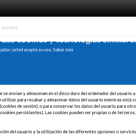
SOPORTE
 usa cookies y tecnologías similare
gador, usted acepta su uso.
Saber más
 se envían y almacenan en el disco duro del ordenador del usuario 
utilizar para recabar y almacenar datos del usuario mientras está co
(cookies de sesión), o para conservar los datos del usuario para otro
cookies persistentes). Las cookies pueden ser propias o de terceros.
ción del usuario y la utilización de las diferentes opciones o servici