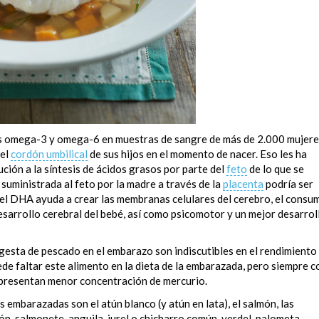
os omega-3 y omega-6 en muestras de sangre de más de 2.000 mujere
del
cordón umbilical
de sus hijos en el momento de nacer. Eso les ha
ción a la síntesis de ácidos grasos por parte del
feto
de lo que se
suministrada al feto por la madre a través de la
placenta
podría ser
el DHA ayuda a crear las membranas celulares del cerebro, el consu
sarrollo cerebral del bebé, así como psicomotor y un mejor desarrol
gesta de pescado en el embarazo son indiscutibles en el rendimiento
ede faltar este alimento en la dieta de la embarazada, pero siempre c
 presentan menor concentración de mercurio.
embarazadas son el atún blanco (y atún en lata), el salmón, las
rón, salmonete, anguila, jurel o chicharro común, verdel, palometa,