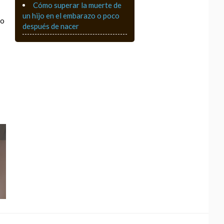
Cómo superar la muerte de
un hijo en el embarazo o poco
io
después de nacer