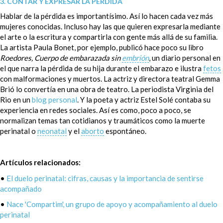
3. CONTAR Y EXPRESAR LA PÉRDIDA
Hablar de la pérdida es importantísimo. Así lo hacen cada vez más
mujeres conocidas. Incluso hay las que quieren expresarla mediante
el arte o la escritura y compartirla con gente más allá de su familia.
La artista Paula Bonet, por ejemplo, publicó hace poco su libro
Roedores, Cuerpo de embarazada sin
embrión
, un diario personal en
el que narra la pérdida de su hija durante el embarazo e ilustra
fetos
con malformaciones y muertos. La actriz y directora teatral Gemma
Brió lo convertía en una obra de teatro. La periodista Virginia del
Rio en un
blog personal
. Y la poeta y actriz Estel Solé contaba su
experiencia en redes sociales. Así es como, poco a poco, se
normalizan temas tan cotidianos y traumáticos como la muerte
perinatal o
neonatal
y el
aborto
espontáneo.
Artículos relacionados:
•
El duelo perinatal: cifras, causas y la importancia de sentirse
acompañado
•
Nace 'Compartim', un grupo de apoyo y acompañamiento al duelo
perinatal