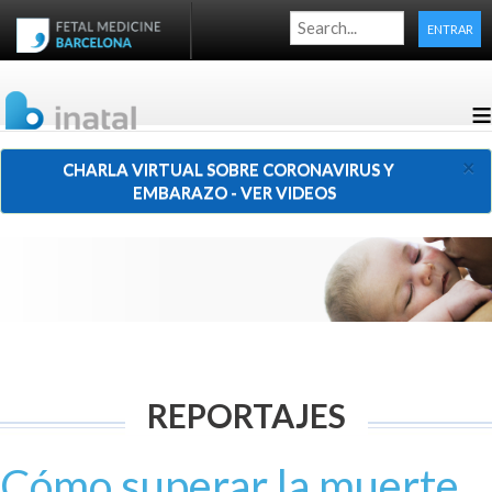
ENTRAR
≡
×
CHARLA VIRTUAL SOBRE CORONAVIRUS Y
EMBARAZO - VER VIDEOS
REPORTAJES
Cómo superar la muerte