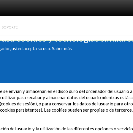
SOPORTE
 usa cookies y tecnologías similare
gador, usted acepta su uso.
Saber más
 se envían y almacenan en el disco duro del ordenador del usuario 
utilizar para recabar y almacenar datos del usuario mientras está co
(cookies de sesión), o para conservar los datos del usuario para otro
cookies persistentes). Las cookies pueden ser propias o de terceros.
ción del usuario y la utilización de las diferentes opciones o servici