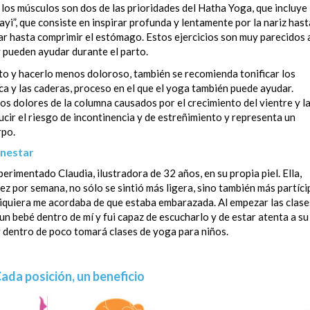
 los músculos son dos de las prioridades del Hatha Yoga, que incluye 
yi”, que consiste en inspirar profunda y lentamente por la nariz hast
lar hasta comprimir el estómago. Estos ejercicios son muy parecidos 
y pueden ayudar durante el parto.
arto y hacerlo menos doloroso, también se recomienda tonificar los
ca y las caderas, proceso en el que el yoga también puede ayudar.
os dolores de la columna causados por el crecimiento del vientre y l
cir el riesgo de incontinencia y de estreñimiento y representa un
rpo.
enestar
erimentado Claudia, ilustradora de 32 años, en su propia piel. Ella,
z por semana, no sólo se sintió más ligera, sino también más partíci
i siquiera me acordaba de que estaba embarazada. Al empezar las clase
n bebé dentro de mí y fui capaz de escucharlo y de estar atenta a su
 y dentro de poco tomará clases de yoga para niños.
ada posición, un beneficio