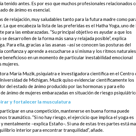
ía tenido antes. Es por eso que muchos profesionales relacionados 
ado de ánimo es esencial.
cas de relajación, muy saludables tanto para la futura madre como par
. La que encabeza la lista de las preferidas es el Hatha Yoga, uno de 
e para las embarazadas. “Su principal objetivo es ayudar a que los
 se desarrollen de la forma más sana y relajada posible”, explica
. Para ella, gracias a las asanas –así se conocen las posturas del
la confianza y aprende a escucharse a sí misma y los ritmos naturales
te beneficioso en un momento de particular inestabilidad emocional
s mujeres.
tora María Muzik, psiquiatra e investigadora científica en el Centro 
niversidad de Michigan. Muzik quiso evidenciar científicamente los
dor del estado de ánimo producido por las hormonas y para ello
de ánimo de mujeres embarazadas en situación de riesgo psiquiátric
irar y fortalecer la musculatura
a participar en una competición, mantenerse en buena forma puede
s traumático. “Si no hay riesgo, el ejercicio que implica el yoga es
 y mentalmente –explica Estaño–. Si una de estas tres partes está ma
uilibrio interior para encontrar tranquilidad”, añade.