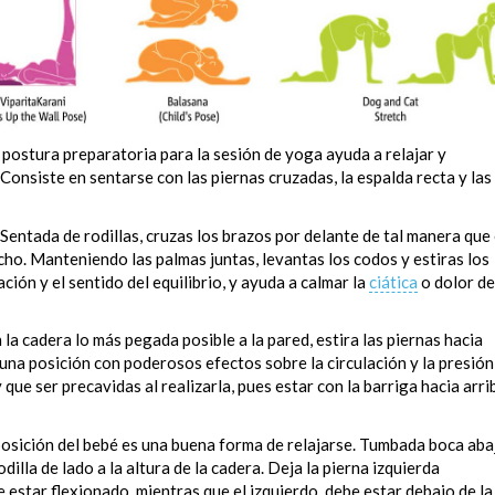
 postura preparatoria para la sesión de yoga ayuda a relajar y
 Consiste en sentarse con las piernas cruzadas, la espalda recta y las
Sentada de rodillas, cruzas los brazos por delante de tal manera que 
cho. Manteniendo las palmas juntas, levantas los codos y estiras los
ción y el sentido del equilibrio, y ayuda a calmar la
ciática
o dolor de
la cadera lo más pegada posible a la pared, estira las piernas hacia
una posición con poderosos efectos sobre la circulación y la presión
que ser precavidas al realizarla, pues estar con la barriga hacia arri
 posición del bebé es una buena forma de relajarse. Tumbada boca aba
dilla de lado a la altura de la cadera. Deja la pierna izquierda
estar flexionado, mientras que el izquierdo, debe estar debajo de la