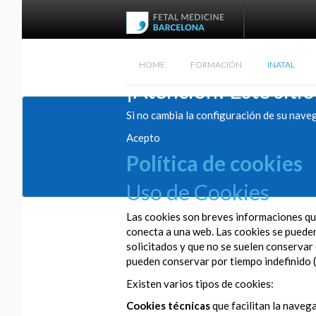
HOME
FORMACIÓN
INATAL
¡Atención! Este sitio
Si no cambia la configuración de su nave
Acepto
Política de cookies
Uso de Cookies
Las cookies son breves informaciones que
conecta a una web. Las cookies se pueden 
solicitados y que no se suelen conservar 
pueden conservar por tiempo indefinido (
Existen varios tipos de cookies:
Cookies técnicas
que facilitan la navega