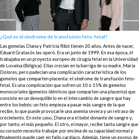
¿Qué es el síndrome de transfusión feto-fetal?
Las gemelas Diana y Patricia Ribó tienen 20 años. Antes de nacer,
Eduard Gratacós las operó. Era un junio de 1999. En esa época, él
trabajaba en un proyecto europeo de cirugía fetal en la Universidad
de Lovaina (Bélgica). Ellas crecían en la barriga de su madre, María
Dolores, pero padecían una complicación característica de los
gemelos que comparten placenta: el síndrome de transfusión feto-
fetal. Es una complicación que sufren un 10 o 15% de gemelos
monocoriales (gemelos idénticos que comparten una placenta) que
consiste en un desequilibrio en el intercambio de sangre que hay
entre los bebés: un feto empieza a pasar más sangre de la que
recibe, lo que puede provocarle una anemia severa y un retraso de
crecimiento. En este caso, Diana era el bebé donante de sangre y,
por tanto, el más pequeño. El otro, el mayor, recibe tanta sangre que
su corazón necesita trabajar por encima de su capacidad normal y
finalmente puede caer en fallo cardíaco. Además, tiene un exceso de