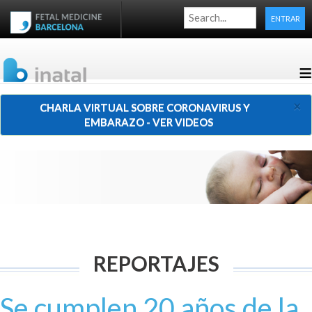
ENTRAR
≡
×
CHARLA VIRTUAL SOBRE CORONAVIRUS Y
EMBARAZO - VER VIDEOS
REPORTAJES
Se cumplen 20 años de la