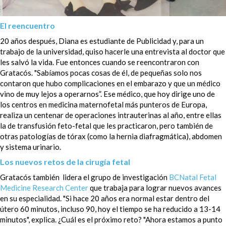
El reencuentro
20 años después, Diana es estudiante de Publicidad y, para un
trabajo de la universidad, quiso hacerle una entrevista al doctor que
les salvó la vida. Fue entonces cuando se reencontraron con
Gratacós. "Sabíamos pocas cosas de él, de pequeñas solo nos
contaron que hubo complicaciones en el embarazo y que un médico
vino de muy lejos a operarnos”. Ese médico, que hoy dirige uno de
los centros en medicina maternofetal más punteros de Europa,
realiza un centenar de operaciones intrauterinas al año, entre ellas
la de transfusión feto-fetal que les practicaron, pero también de
otras patologías de tórax (como la hernia diafragmática), abdomen
y sistema urinario.
Los nuevos retos de la cirugía fetal
Gratacós también lidera el grupo de investigación
BCNatal Fetal
Medicine Research Center
que trabaja para lograr nuevos avances
en su especialidad. "Si hace 20 años era normal estar dentro del
útero 60 minutos, incluso 90, hoy el tiempo se ha reducido a 13-14
minutos", explica. ¿Cuál es el próximo reto? "Ahora estamos a punto