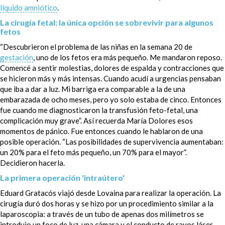
líquido amniótico
.
La cirugía fetal: la única opción se sobrevivir para algunos
fetos
“Descubrieron el problema de las niñas en la semana 20 de
gestación
, uno de los fetos era más pequeño. Me mandaron reposo.
Comencé a sentir molestias, dolores de espalda y contracciones que
se hicieron más y más intensas. Cuando acudí a urgencias pensaban
que iba a dar a luz. Mi barriga era comparable a la de una
embarazada de ocho meses, pero yo solo estaba de cinco. Entonces
fue cuando me diagnosticaron la transfusión feto-fetal, una
complicación muy grave”. Así recuerda María Dolores esos
momentos de pánico. Fue entonces cuando le hablaron de una
posible operación. “Las posibilidades de supervivencia aumentaban:
un 20% para el feto más pequeño, un 70% para el mayor”.
Decidieron hacerla.
La primera operación 'intraútero'
Eduard Gratacós viajó desde Lovaina para realizar la operación. La
cirugía duró dos horas y se hizo por un procedimiento similar a la
laparoscopia: a través de un tubo de apenas dos milímetros se
introdujo un foco de luz, una cámara y el conducto de rayos láser,