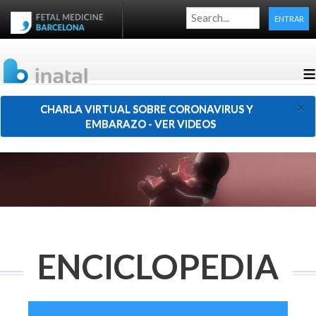
ENTRAR
≡
×
CHARLA VIRTUAL SOBRE CORONAVIRUS Y
EMBARAZO - VER VIDEOS
ENCICLOPEDIA