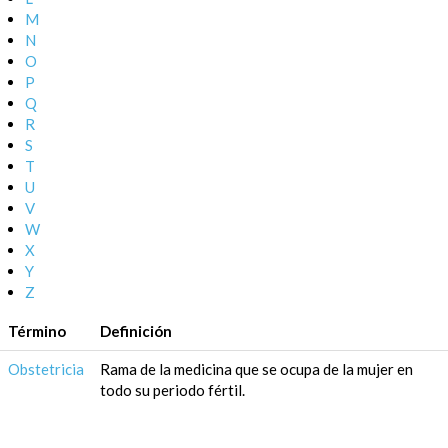
M
N
O
P
Q
R
S
T
U
V
W
X
Y
Z
Término
Definición
Obstetricia
Rama de la medicina que se ocupa de la mujer en
todo su periodo fértil.