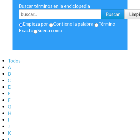
Buscar términos en la enciclopedia
Empieza por
Contiene la palabra
Término
Exacto
Suena como
Todos
A
B
C
D
E
F
G
H
I
J
K
L