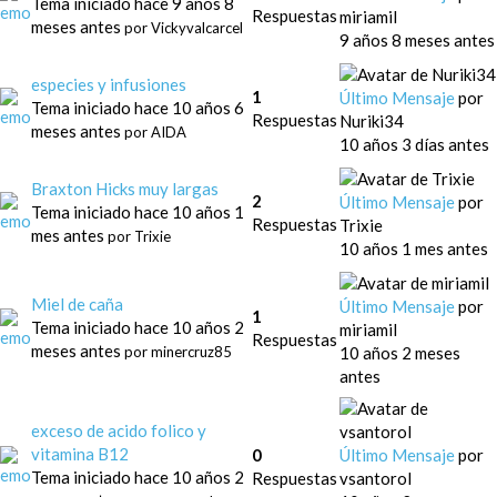
Tema iniciado hace 9 años 8
Respuestas
miriamil
meses antes
por
Vickyvalcarcel
9 años 8 meses antes
especies y infusiones
1
Último Mensaje
por
Tema iniciado hace 10 años 6
Respuestas
Nuriki34
meses antes
por
AIDA
10 años 3 días antes
Braxton Hicks muy largas
2
Último Mensaje
por
Tema iniciado hace 10 años 1
Respuestas
Trixie
mes antes
por
Trixie
10 años 1 mes antes
Miel de caña
Último Mensaje
por
1
Tema iniciado hace 10 años 2
miriamil
Respuestas
meses antes
10 años 2 meses
por
minercruz85
antes
exceso de acido folico y
vitamina B12
0
Último Mensaje
por
Tema iniciado hace 10 años 2
Respuestas
vsantorol