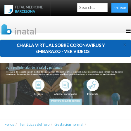
ENTRAR
≡
×
CHARLA VIRTUAL SOBRE CORONAVIRUS Y
EMBARAZO - VER VIDEOS
Foros
/
Temáticas del foro
/
Gestación normal
/