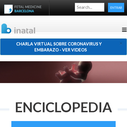
ENTRAR
≡
×
CHARLA VIRTUAL SOBRE CORONAVIRUS Y
EMBARAZO - VER VIDEOS
ENCICLOPEDIA