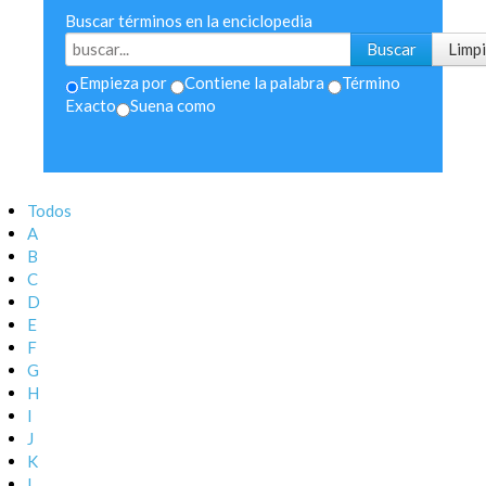
Buscar términos en la enciclopedia
Empieza por
Contiene la palabra
Término
Exacto
Suena como
Todos
A
B
C
D
E
F
G
H
I
J
K
L