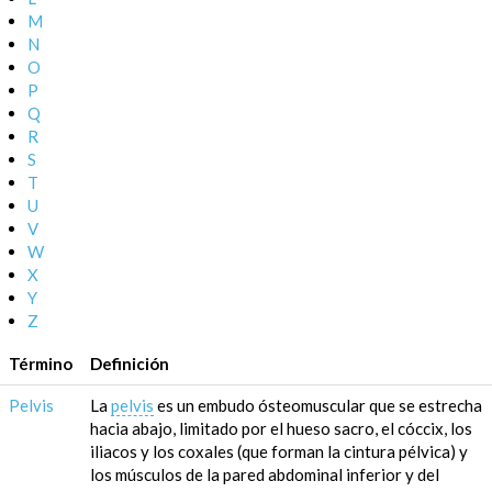
M
N
O
P
Q
R
S
T
U
V
W
X
Y
Z
Término
Definición
Pelvis
La
pelvis
es un embudo ósteomuscular que se estrecha
hacia abajo, limitado por el hueso sacro, el cóccix, los
iliacos y los coxales (que forman la cintura pélvica) y
los músculos de la pared abdominal inferior y del