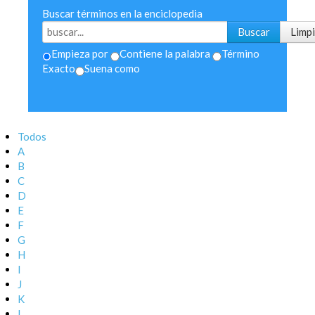
Buscar términos en la enciclopedia
Empieza por
Contiene la palabra
Término
Exacto
Suena como
Todos
A
B
C
D
E
F
G
H
I
J
K
L