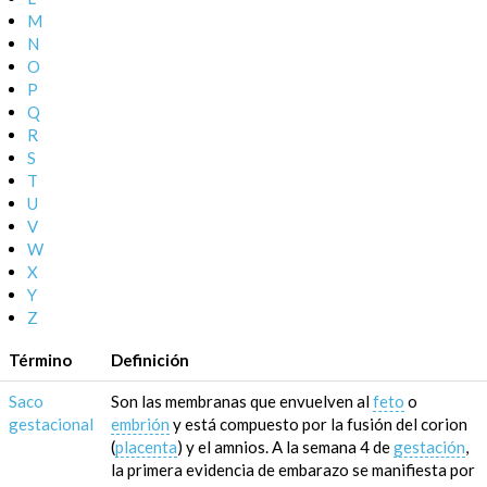
M
N
O
P
Q
R
S
T
U
V
W
X
Y
Z
Término
Definición
Saco
Son las membranas que envuelven al
feto
o
gestacional
embrión
y está compuesto por la fusión del corion
(
placenta
) y el amnios. A la semana 4 de
gestación
,
la primera evidencia de embarazo se manifiesta por