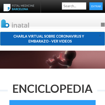
ENTRAR
≡
×
CHARLA VIRTUAL SOBRE CORONAVIRUS Y
EMBARAZO - VER VIDEOS
ENCICLOPEDIA