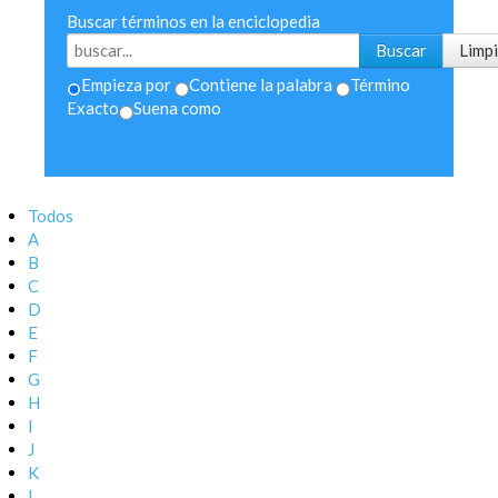
Buscar términos en la enciclopedia
Empieza por
Contiene la palabra
Término
Exacto
Suena como
Todos
A
B
C
D
E
F
G
H
I
J
K
L