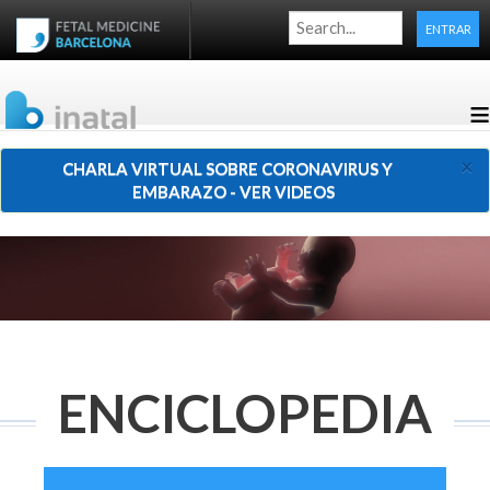
ENTRAR
≡
×
CHARLA VIRTUAL SOBRE CORONAVIRUS Y
EMBARAZO - VER VIDEOS
ENCICLOPEDIA