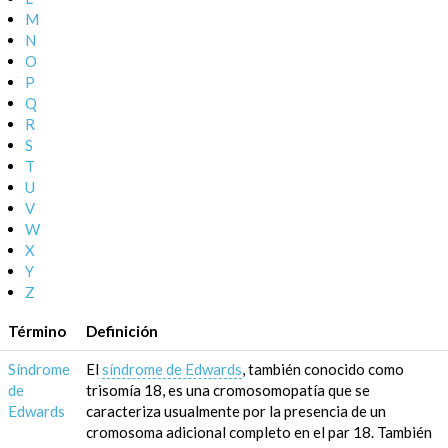
M
N
O
P
Q
R
S
T
U
V
W
X
Y
Z
Término
Definición
Síndrome
El
síndrome de Edwards
, también conocido como
de
trisomía 18, es una cromosomopatía que se
Edwards
caracteriza usualmente por la presencia de un
cromosoma adicional completo en el par 18. También