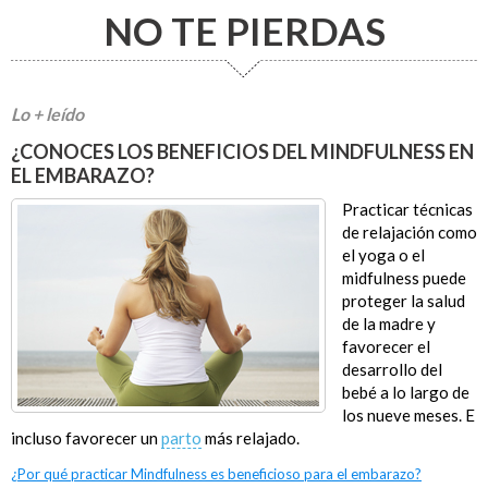
NO TE PIERDAS
Lo + leído
¿CONOCES LOS BENEFICIOS DEL MINDFULNESS EN
EL EMBARAZO?
Practicar técnicas
de relajación como
el yoga o el
midfulness puede
proteger la salud
de la madre y
favorecer el
desarrollo del
bebé a lo largo de
los nueve meses. E
incluso favorecer un
parto
más relajado.
¿Por qué practicar Mindfulness es beneficioso para el embarazo?