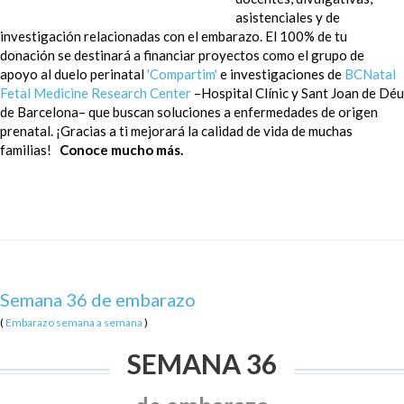
asistenciales y de
Te explicamos y despejamos dudas acerca del
investigación relacionadas con el embarazo. El 100% de tu
parto
y desarrollo de bebés prematuros.
donación se destinará a financiar proyectos como el grupo de
apoyo al duelo perinatal
'Compartim'
e investigaciones de
BCNatal
Fetal Medicine Research Center
–Hospital Clínic y Sant Joan de Déu
de Barcelona– que buscan soluciones a enfermedades de origen
prenatal. ¡Gracias a ti mejorará la calidad de vida de muchas
familias!
Conoce mucho más.
PARTO & LACTANCIA
La aventura continua: la información
imprescindible sobre el antes, durante y
después del nacimiento de tu hijo.
Semana 36 de embarazo
(
Embarazo semana a semana
)
SEMANA 36