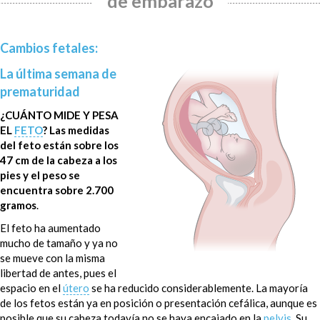
de embarazo
RETRASO DE
Cambios fetales:
CRECIMIENTO
INTRAUTERINO
La última semana de
prematuridad
¿Qué es? ¿Cómo afecta a tu bebé? Te
¿CUÁNTO MIDE Y PESA
explicamos y despejamos dudas sobre los
EL
FETO
?
Las medidas
bebés con bajo peso.
del feto están sobre los
47 cm de la cabeza a los
pies y el peso se
encuentra sobre 2.700
gramos
.
El feto ha aumentado
mucho de tamaño y ya no
se mueve con la misma
GENERAL
libertad de antes, pues el
espacio en el
útero
se ha reducido considerablemente. La mayoría
Todo lo que quieras saber o compartir sobre el
de los fetos están ya en posición o presentación cefálica, aunque es
mundo del embarazo, aquí.
posible que su cabeza todavía no se haya encajado en la
pelvis
. Su