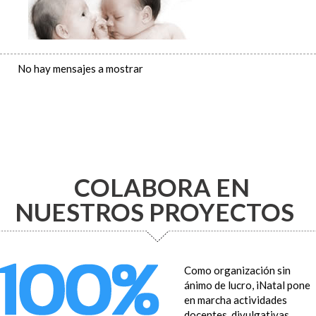
No hay mensajes a mostrar
GEMELOS
Esperar gemelos o mellizos dobla las alegrías,
las preocupaciones, las expectativas y los
cuidados. Todo lo que necesitas saber sobre el
embarazo múltiple.
COLABORA EN
NUESTROS PROYECTOS
Como organización sin
ánimo de lucro, iNatal pone
PREMATURIDAD
en marcha actividades
docentes, divulgativas,