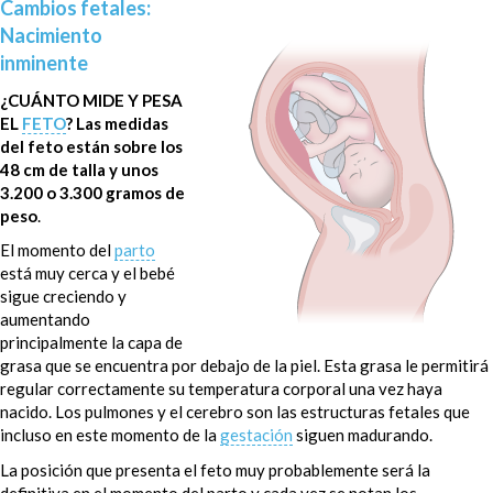
Cambios fetales:
Nacimiento
inminente
¿CUÁNTO MIDE Y PESA
EL
FETO
?
Las medidas
del feto están sobre los
48 cm de talla y unos
3.200 o 3.300 gramos de
peso
.
El momento del
parto
está muy cerca y el bebé
sigue creciendo y
aumentando
principalmente la capa de
grasa que se encuentra por debajo de la piel. Esta grasa le permitirá
regular correctamente su temperatura corporal una vez haya
nacido. Los pulmones y el cerebro son las estructuras fetales que
incluso en este momento de la
gestación
siguen madurando.
La posición que presenta el feto muy probablemente será la
definitiva en el momento del parto y cada vez se notan los