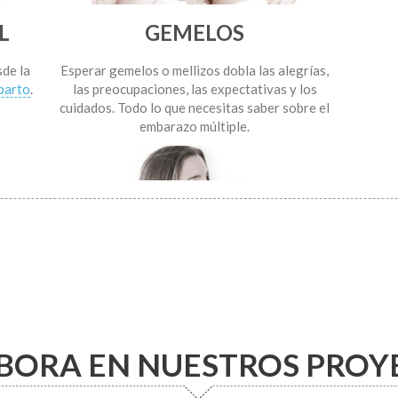
L
GEMELOS
de la
Esperar gemelos o mellizos dobla las alegrías,
parto
.
las preocupaciones, las expectativas y los
cuidados. Todo lo que necesitas saber sobre el
embarazo múltiple.
PARTO & LACTANCIA
ca del
La aventura continua: la información
os.
imprescindible sobre el antes, durante y
BORA EN NUESTROS PROY
después del nacimiento de tu hijo.