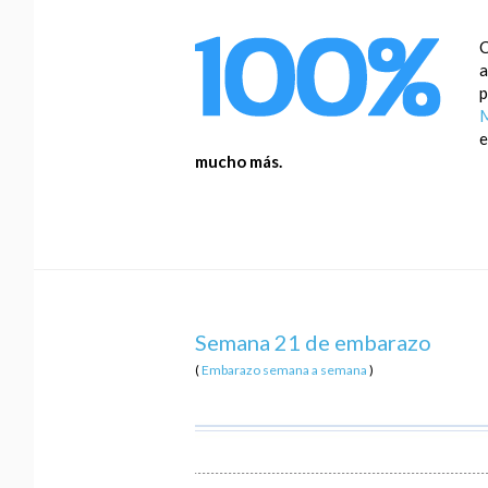
C
a
p
M
e
RETRASO DE
mucho más.
CRECIMIENTO
INTRAUTERINO
¿Qué es? ¿Cómo afecta a tu bebé? 
explicamos y despejamos dudas sobre
bebés con bajo peso.
Semana 21 de embarazo
(
Embarazo semana a semana
)