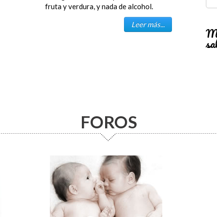
fruta y verdura, y nada de alcohol.
Leer más...
Má
sa
FOROS