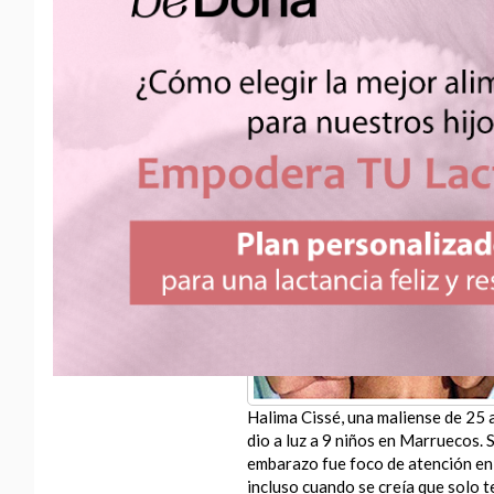
Actualidad
NONILLIZOS POR
SORPRESA: RÉCORDS 
RIESGOS DE LA GEST
MÚLTIPLE
Halima Cissé, una maliense de 25 
dio a luz a 9 niños en Marruecos. 
embarazo fue foco de atención en
incluso cuando se creía que solo t