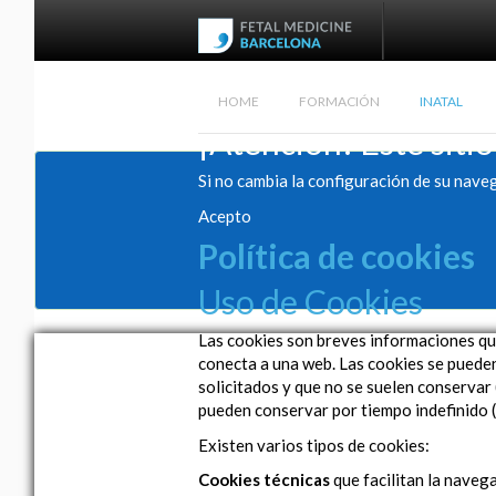
HOME
FORMACIÓN
INATAL
¡Atención! Este sitio
Si no cambia la configuración de su nave
Acepto
Política de cookies
Uso de Cookies
Las cookies son breves informaciones que
conecta a una web. Las cookies se pueden 
solicitados y que no se suelen conservar 
pueden conservar por tiempo indefinido (
Existen varios tipos de cookies:
Cookies técnicas
que facilitan la navega