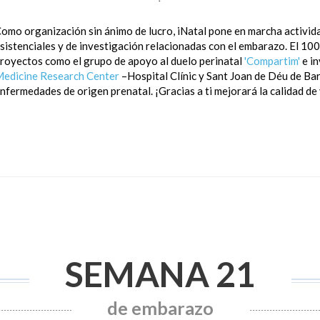
omo organización sin ánimo de lucro, iNatal pone en marcha activida
sistenciales y de investigación relacionadas con el embarazo. El 100
royectos como el grupo de apoyo al duelo perinatal
'Compartim'
e i
edicine Research Center
–Hospital Clínic y Sant Joan de Déu de Ba
nfermedades de origen prenatal. ¡Gracias a ti mejorará la calidad d
GENERAL
Todo lo que quieras saber o compartir sobre el
mundo del embarazo, aquí.
Te
 los
SEMANA 21
de embarazo