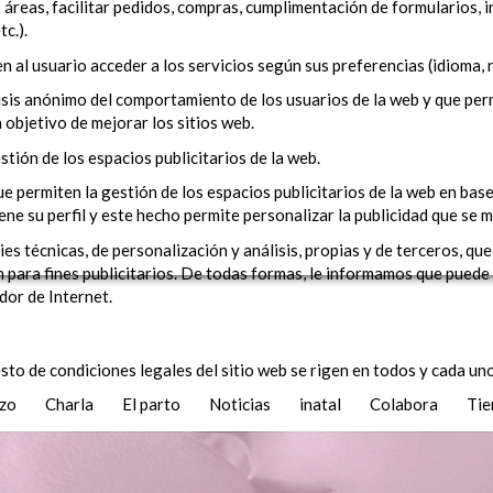
 áreas, facilitar pedidos, compras, cumplimentación de formularios, in
c.).
n al usuario acceder a los servicios según sus preferencias (idioma, 
isis anónimo del comportamiento de los usuarios de la web y que perm
n objetivo de mejorar los sitios web.
stión de los espacios publicitarios de la web.
ue permiten la gestión de los espacios publicitarios de la web en ba
ne su perfil y este hecho permite personalizar la publicidad que se 
técnicas, de personalización y análisis, propias y de terceros, que
 para fines publicitarios. De todas formas, le informamos que puede 
dor de Internet.
sto de condiciones legales del sitio web se rigen en todos y cada uno
azo
Charla
El parto
Noticias
inatal
Colabora
Tie
NOTICIAS